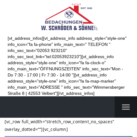
[vt_address_infos][vt_address_info address_style="style-one"
info_icon="fa fa-phone" info_main_text=" TELEFON "
info_sec_text="02053 923210"
info_sec_text_link="tel:02053923210"][vt_address_info
address_style="style-one" info_icon="fa fa-clock-o"
info_main_text="ÖFFNUNGSZEITEN" info_sec_text="Mon -
Do 7:30 - 17:00 | Fr 7:30 - 14:00 "][vt_address_info
address_style="style-one" info_icon="fa fa-map-marker"
info_main_text="ADRESSE " info_sec_text="Wimmersberger
Straße 8 | 42553 Velbert"][/vt_address_infos]
[vc_row full_width=“stretch_row_content_no_spaces“
overlay_dotted=““][vc_column]