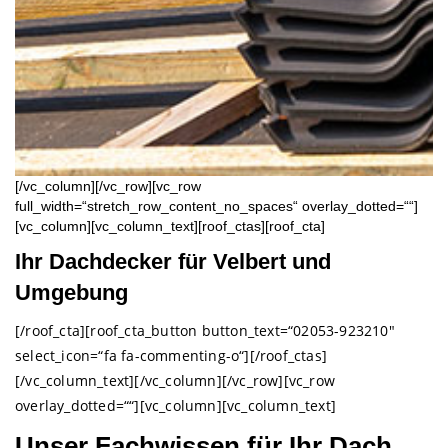
[/vc_column][/vc_row][vc_row
full_width=“stretch_row_content_no_spaces“ overlay_dotted=““]
[vc_column][vc_column_text][roof_ctas][roof_cta]
Ihr Dachdecker für Velbert und
Umgebung
[/roof_cta][roof_cta_button button_text=“02053-923210″
select_icon=“fa fa-commenting-o“][/roof_ctas]
[/vc_column_text][/vc_column][/vc_row][vc_row
overlay_dotted=““][vc_column][vc_column_text]
Unser Fachwissen für Ihr Dach