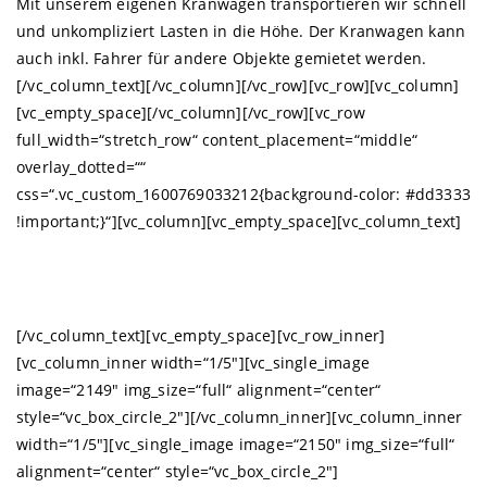
Mit unserem eigenen Kranwagen transportieren wir schnell
und unkompliziert Lasten in die Höhe. Der Kranwagen kann
auch inkl. Fahrer für andere Objekte gemietet werden.
[/vc_column_text][/vc_column][/vc_row][vc_row][vc_column]
[vc_empty_space][/vc_column][/vc_row][vc_row
full_width=“stretch_row“ content_placement=“middle“
overlay_dotted=““
css=“.vc_custom_1600769033212{background-color: #dd3333
!important;}“][vc_column][vc_empty_space][vc_column_text]
DACHDECKER-HANDWERK SEIT
1888
[/vc_column_text][vc_empty_space][vc_row_inner]
[vc_column_inner width=“1/5″][vc_single_image
image=“2149″ img_size=“full“ alignment=“center“
style=“vc_box_circle_2″][/vc_column_inner][vc_column_inner
width=“1/5″][vc_single_image image=“2150″ img_size=“full“
alignment=“center“ style=“vc_box_circle_2″]